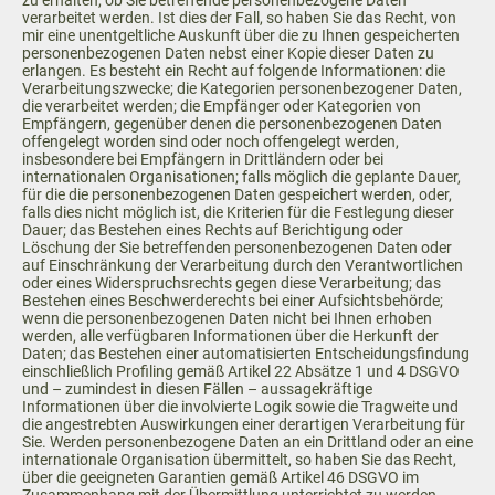
zu erhalten, ob Sie betreffende personenbezogene Daten
verarbeitet werden. Ist dies der Fall, so haben Sie das Recht, von
mir eine unentgeltliche Auskunft über die zu Ihnen gespeicherten
personenbezogenen Daten nebst einer Kopie dieser Daten zu
erlangen. Es besteht ein Recht auf folgende Informationen: die
Verarbeitungszwecke; die Kategorien personenbezogener Daten,
die verarbeitet werden; die Empfänger oder Kategorien von
Empfängern, gegenüber denen die personenbezogenen Daten
offengelegt worden sind oder noch offengelegt werden,
insbesondere bei Empfängern in Drittländern oder bei
internationalen Organisationen; falls möglich die geplante Dauer,
für die die personenbezogenen Daten gespeichert werden, oder,
falls dies nicht möglich ist, die Kriterien für die Festlegung dieser
Dauer; das Bestehen eines Rechts auf Berichtigung oder
Löschung der Sie betreffenden personenbezogenen Daten oder
auf Einschränkung der Verarbeitung durch den Verantwortlichen
oder eines Widerspruchsrechts gegen diese Verarbeitung; das
Bestehen eines Beschwerderechts bei einer Aufsichtsbehörde;
wenn die personenbezogenen Daten nicht bei Ihnen erhoben
werden, alle verfügbaren Informationen über die Herkunft der
Daten; das Bestehen einer automatisierten Entscheidungsfindung
einschließlich Profiling gemäß Artikel 22 Absätze 1 und 4 DSGVO
und – zumindest in diesen Fällen – aussagekräftige
Informationen über die involvierte Logik sowie die Tragweite und
die angestrebten Auswirkungen einer derartigen Verarbeitung für
Sie. Werden personenbezogene Daten an ein Drittland oder an eine
internationale Organisation übermittelt, so haben Sie das Recht,
über die geeigneten Garantien gemäß Artikel 46 DSGVO im