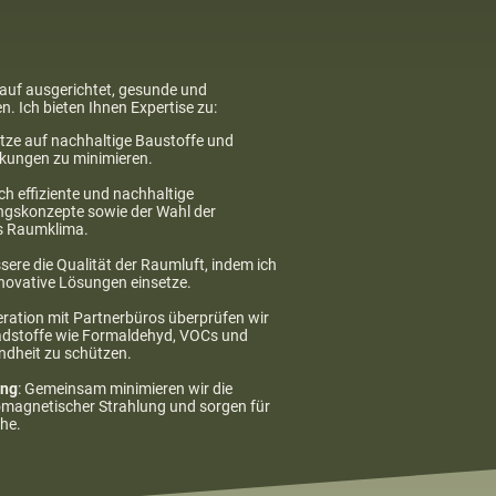
rauf ausgerichtet, gesunde und
 Ich bieten Ihnen Expertise zu:
setze auf nachhaltige Baustoffe und
auswirkungen zu minimieren.
ch effiziente und nachhaltige
gskonzepte sowie der Wahl der
n behagliches Raumklima.
sere die Qualität der Raumluft, indem ich
und innovative Lösungen einsetze.
eration mit Partnerbüros überprüfen wir
adstoffe wie Formaldehyd, VOCs und
hre Gesundheit zu schützen.
ung
: Gemeinsam minimieren wir die
omagnetischer Strahlung und sorgen für
che.