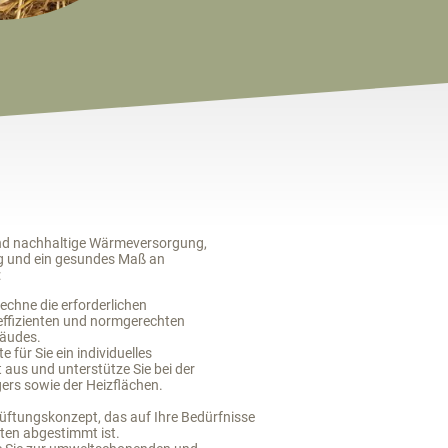
und nachhaltige Wärmeversorgung,
g und ein gesundes Maß an
:
echne die erforderlichen
effizienten und normgerechten
ng Ihres Gebäudes.
te für Sie ein individuelles
us und unterstütze Sie bei der
zeugers sowie der Heizflächen.
Lüftungskonzept, das auf Ihre Bedürfnisse
gebenheiten abgestimmt ist.