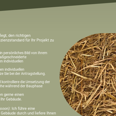
egt, den richtigen
ienzstandard für Ihr Projekt zu
in persönliches Bild von Ihrem
 maßgeschneiderte
n individuellen
fahrplan.
en individuellen
ütze Sie bei der Antragstellung.
 kontrolliere die Umsetzung der
ehe während der Bauphase
ur Seite.
nen gerne einen
sweis für Ihr Gebäude.
soon)
: Ich führe eine
Gebäude durch und liefere Ihnen