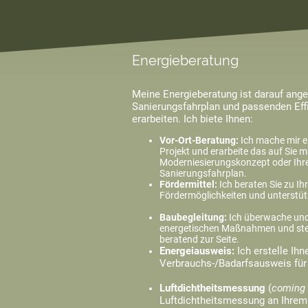
Energieberatung
Meine Energieberatung ist darauf angel
Sanierungsfahrplan und passenden Effiz
erarbeiten. Ich biete Ihnen:
Vor-Ort-Beratung:
Ich mache mir e
Projekt und erarbeite das auf Sie
Moderniesierungskonzept oder Ihre
Sanierungs
Fördermittel:
Ich beraten Sie zu Ihr
Fördermöglichkeiten und unterst
Baubegleitung:
Ich überwache und
energetischen Maßnahmen und st
beratend z
Energeiausweis:
Ich erstelle Ih
Verbrauchs-/Badarfsau
Luftdichtheitsmessung
(
coming 
Luftdichtheitsmessung an Ihrem 