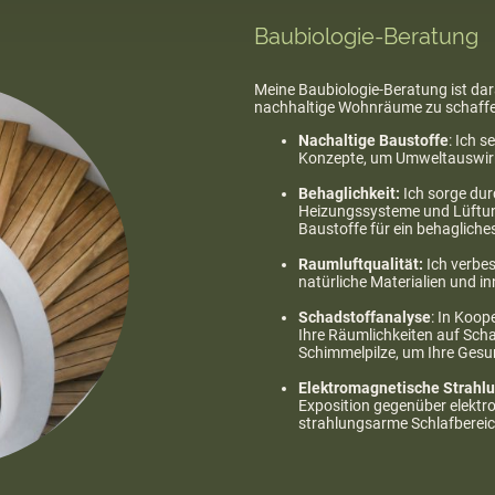
Baubiologie-Beratung
Meine Baubiologie-Beratung ist da
nachhaltige Wohnräume zu schaffen.
Nachaltige Baustoffe
: Ich 
Konzepte, um Umwelt
Behaglichkeit:
Ich sorge dur
Heizungssysteme und Lüftun
Baustoffe für ei
Raumluftqualität:
Ich verbes
natürliche Materialien 
Schadstoffanalyse
: In Koop
Ihre Räumlichkeiten auf Sch
Schimmelpilze, um I
Elektromagnetische Strahl
Exposition gegenüber elektr
strahlungsarme Schlafberei